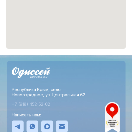
Республика Крым, село
Новоотрадное, ул. Центральная 62
+7 (918) 452-52-02
Написать нам: