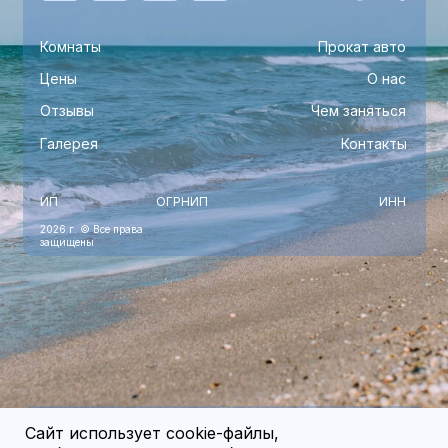
Комнаты
Прокат авто
Цены
О нас
Отзывы
Чем заняться
Галерея
Контакты
ИП
ОГРНИП
ИНН
2026 г. © Все права
защищены
Сайт использует cookie-файлы,
Политика обработки персональных данных